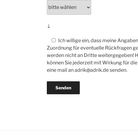
↓
Ich willige ein, dass meine Angab
Zuordnung für eventuelle Rückfragen ge
werden nicht an Dritte weitergegeben! 
können Sie jederzeit mit Wirkung für die
eine mail an adrik@adrik.de senden.
A
l
t
e
r